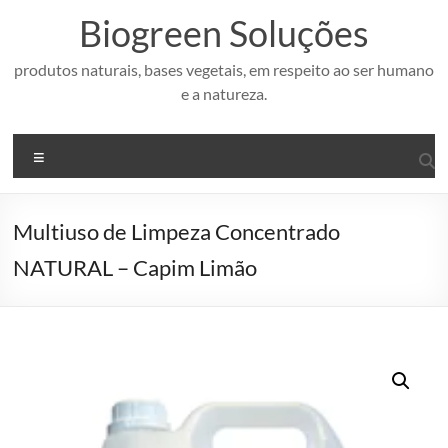
Pular
Biogreen Soluções
para
o
conteúdo
produtos naturais, bases vegetais, em respeito ao ser humano
e a natureza.
Menu
Multiuso de Limpeza Concentrado
NATURAL – Capim Limão