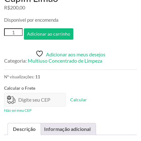
R$
200,00
Disponível por encomenda
Multiuso
Adicionar ao carrinho
de
Limpeza
Concentrado
Adicionar aos meus desejos
NATURAL
Categoria:
Multiuso Concentrado de Limpeza
-
Capim
Limão
Nº visualizações:
11
quantidade
Calcular o Frete
Calcular
Não sei meu CEP
Descrição
Informação adicional