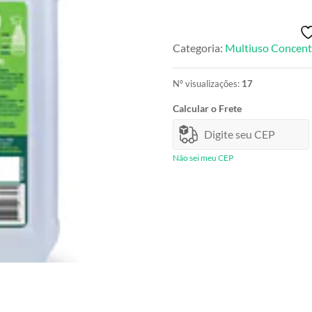
Concentrado
NATURAL
-
Categoria:
Multiuso Concent
PH
NEUTRO
s/frag
Nº visualizações:
17
s/cor
quantidade
Calcular o Frete
Não sei meu CEP