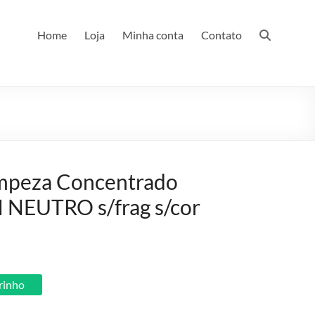
Home
Loja
Minha conta
Contato
impeza Concentrado
NEUTRO s/frag s/cor
rrinho