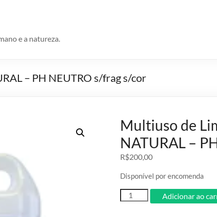
umano e a natureza.
URAL – PH NEUTRO s/frag s/cor
Multiuso de L
NATURAL – PH 
R$
200,00
Disponível por encomenda
Multiuso
Adicionar ao ca
de
Limpeza