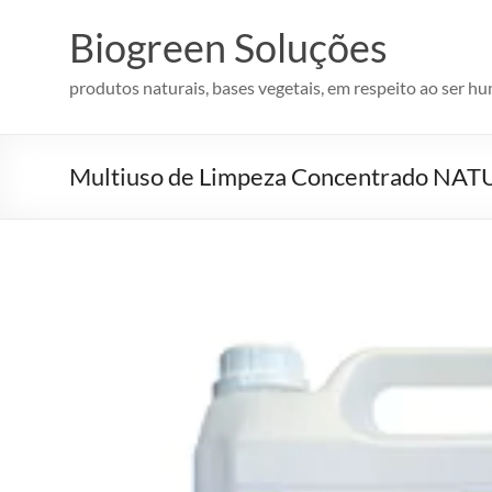
Pular
para
Biogreen Soluções
o
conteúdo
produtos naturais, bases vegetais, em respeito ao ser h
Multiuso de Limpeza Concentrado NAT