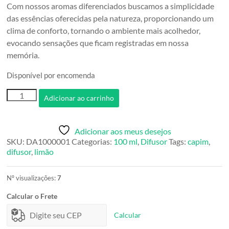
Com nossos aromas diferenciados buscamos a simplicidade
das essências oferecidas pela natureza, proporcionando um
clima de conforto, tornando o ambiente mais acolhedor,
evocando sensações que ficam registradas em nossa
memória.
Disponível por encomenda
Difusor
Adicionar ao carrinho
Capim
Limão
100ml
Adicionar aos meus desejos
quantidade
SKU:
DA1000001
Categorias:
100 ml
,
Difusor
Tags:
capim
,
difusor
,
limão
Nº visualizações:
7
Calcular o Frete
Calcular