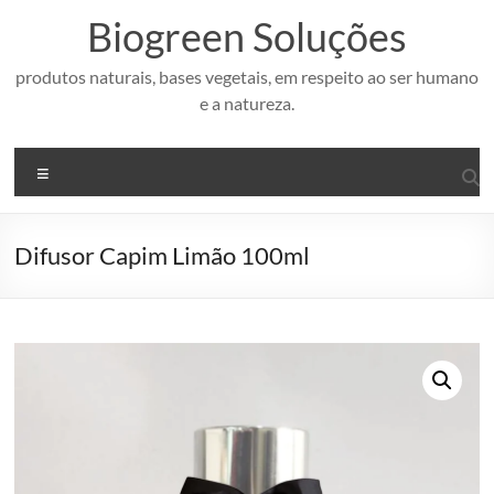
Pular
Biogreen Soluções
para
o
conteúdo
produtos naturais, bases vegetais, em respeito ao ser humano
e a natureza.
Menu
Difusor Capim Limão 100ml