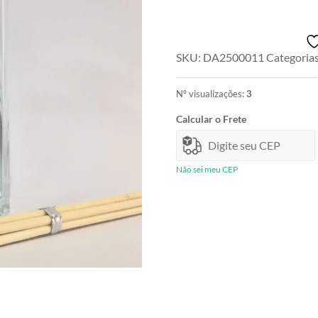
com
Chá
Branco
250ml
SKU:
DA2500011
Categoria
quantidade
Nº visualizações:
3
Calcular o Frete
Não sei meu CEP