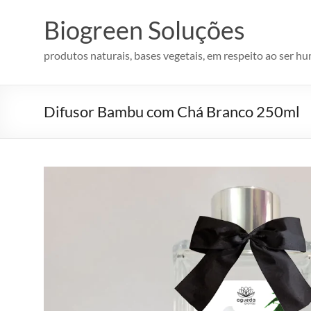
Pular
para
Biogreen Soluções
o
conteúdo
produtos naturais, bases vegetais, em respeito ao ser h
Difusor Bambu com Chá Branco 250ml