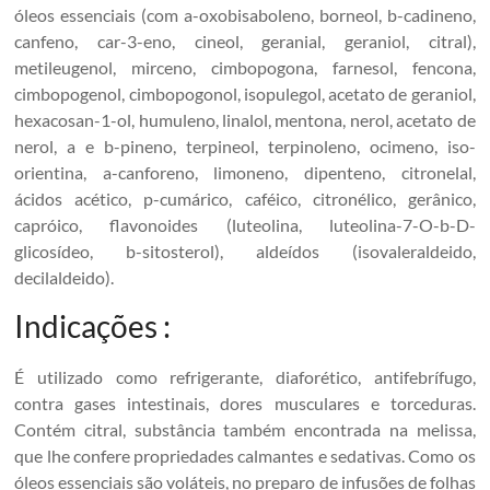
óleos essenciais (com a-oxobisaboleno, borneol, b-cadineno,
canfeno, car-3-eno, cineol, geranial, geraniol, citral),
metileugenol, mirceno, cimbopogona, farnesol, fencona,
cimbopogenol, cimbopogonol, isopulegol, acetato de geraniol,
hexacosan-1-ol, humuleno, linalol, mentona, nerol, acetato de
nerol, a e b-pineno, terpineol, terpinoleno, ocimeno, iso-
orientina, a-canforeno, limoneno, dipenteno, citronelal,
ácidos acético, p-cumárico, caféico, citronélico, gerânico,
capróico, flavonoides (luteolina, luteolina-7-O-b-D-
glicosídeo, b-sitosterol), aldeídos (isovaleraldeido,
decilaldeido).
Indicações :
É utilizado como refrigerante, diaforético, antifebrífugo,
contra gases intestinais, dores musculares e torceduras.
Contém citral, substância também encontrada na melissa,
que lhe confere propriedades calmantes e sedativas. Como os
óleos essenciais são voláteis, no preparo de infusões de folhas