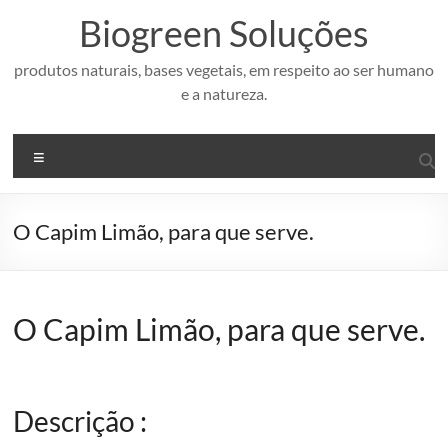
Pular
Biogreen Soluções
para
o
conteúdo
produtos naturais, bases vegetais, em respeito ao ser humano
e a natureza.
Menu
O Capim Limão, para que serve.
O Capim Limão, para que serve.
Descrição :