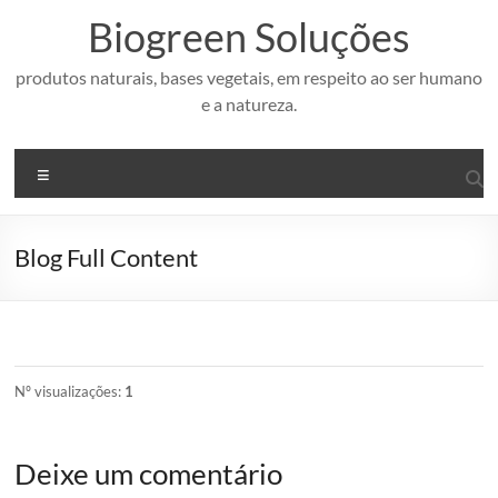
Pular
Biogreen Soluções
para
o
conteúdo
produtos naturais, bases vegetais, em respeito ao ser humano
e a natureza.
Menu
Blog Full Content
Nº visualizações:
1
Deixe um comentário