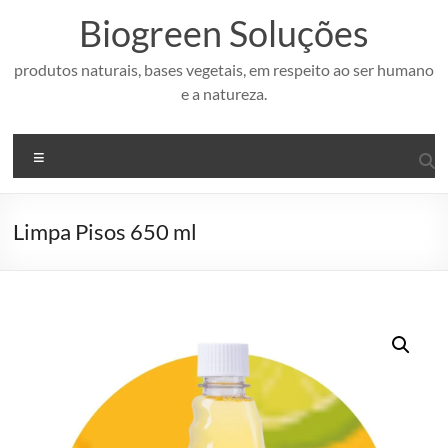
Pular
Biogreen Soluções
para
o
conteúdo
produtos naturais, bases vegetais, em respeito ao ser humano
e a natureza.
Menu
Limpa Pisos 650 ml