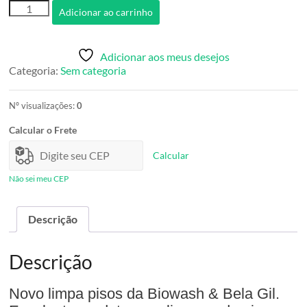
Limpa
Adicionar ao carrinho
Pisos
650
ml
Adicionar aos meus desejos
quantidade
Categoria:
Sem categoria
Nº visualizações:
0
Calcular o Frete
Calcular
Não sei meu CEP
Descrição
Descrição
Novo limpa pisos da Biowash & Bela Gil.