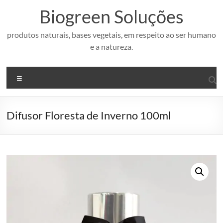
Pular
Biogreen Soluções
para
o
conteúdo
produtos naturais, bases vegetais, em respeito ao ser humano
e a natureza.
Menu
Difusor Floresta de Inverno 100ml