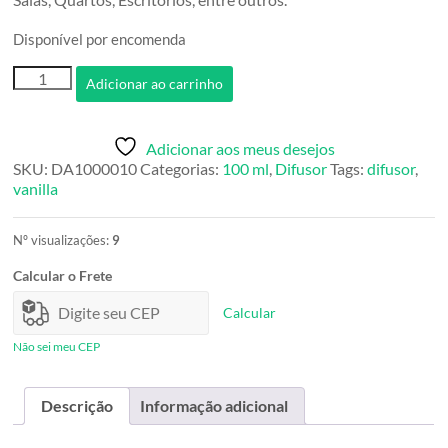
Disponível por encomenda
Difusor
Adicionar ao carrinho
Floresta
de
Inverno
Adicionar aos meus desejos
100ml
SKU:
DA1000010
Categorias:
100 ml
,
Difusor
Tags:
difusor
,
quantidade
vanilla
Nº visualizações:
9
Calcular o Frete
Calcular
Não sei meu CEP
Descrição
Informação adicional