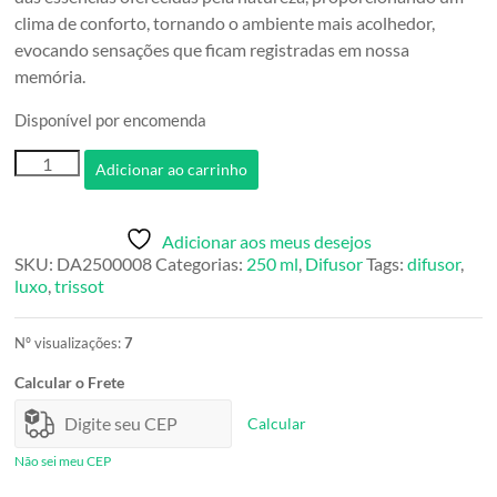
clima de conforto, tornando o ambiente mais acolhedor,
evocando sensações que ficam registradas em nossa
memória.
Disponível por encomenda
Difusor
Adicionar ao carrinho
Capim
Limão
250ml
Adicionar aos meus desejos
quantidade
SKU:
DA2500008
Categorias:
250 ml
,
Difusor
Tags:
difusor
,
luxo
,
trissot
Nº visualizações:
7
Calcular o Frete
Calcular
Não sei meu CEP