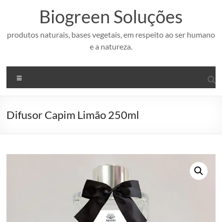
Pular
Biogreen Soluções
para
o
conteúdo
produtos naturais, bases vegetais, em respeito ao ser humano
e a natureza.
Menu
Difusor Capim Limão 250ml