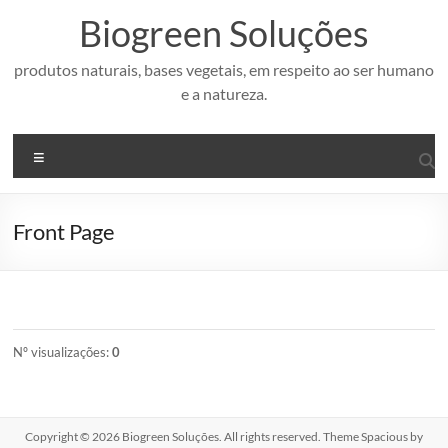
Pular
Biogreen Soluções
para
o
conteúdo
produtos naturais, bases vegetais, em respeito ao ser humano
e a natureza.
Menu
Front Page
Nº visualizações:
0
Copyright © 2026
Biogreen Soluções
. All rights reserved. Theme
Spacious
by